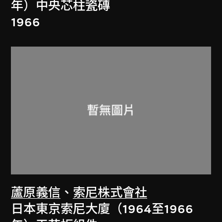
年）中央芯柱瓷磚
1966
蘆原義信
、
索尼株式會社
日本東京索尼大廈（1964至1966