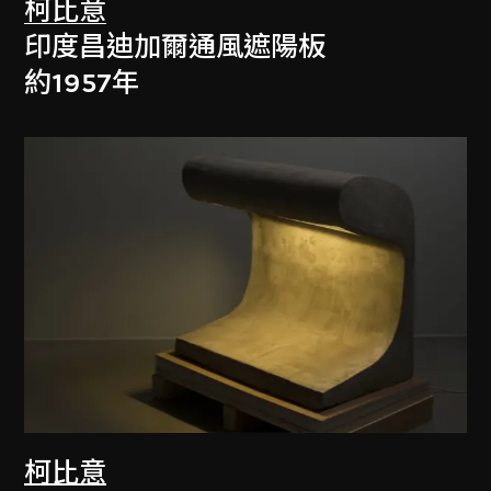
柯比意
印度昌迪加爾通風遮陽板
約1957年
柯比意