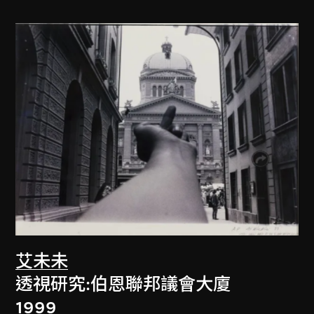
艾未未
透視研究:伯恩聯邦議會大廈
1999