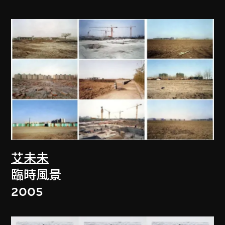
艾未未
臨時風景
2005