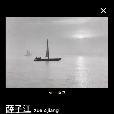
M+藏品
進一步篩選
搜索
關於M+藏品
M+，香港
探索世界頂級的二十及二十一世紀視覺
文化藏品。
薛子江
Xue Zijiang