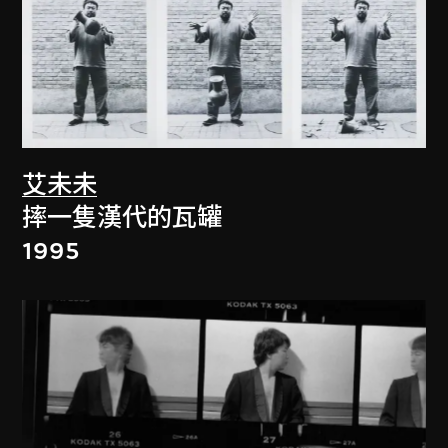
艾未未
摔一隻漢代的瓦罐
1995