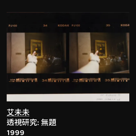
艾未未
透視研究: 無題
1999