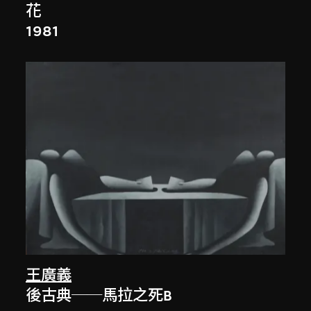
花
1981
王廣義
後古典──馬拉之死B