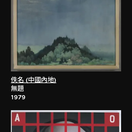
佚名 (中國內地)
無題
1979