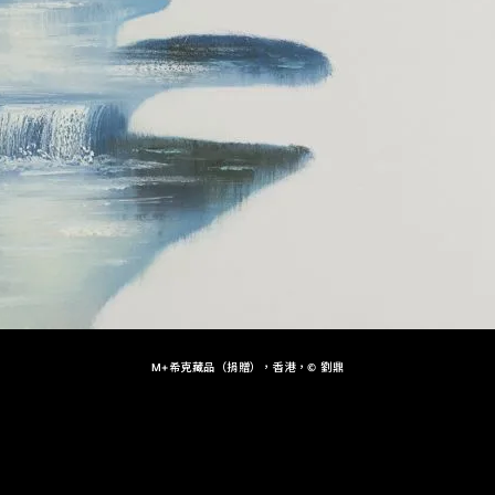
M+希克藏品（捐贈），香港，© 劉鼎