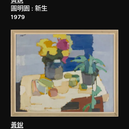
黃銳
圓明園 : 新生
1979
黃銳