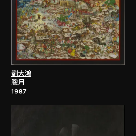
劉大鴻
臘月
1987