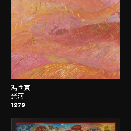
馮國東
光河
1979