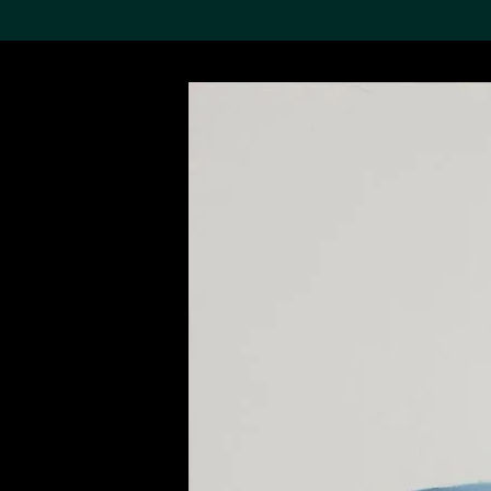
搜索M+藏品
Sea
19,052項結果
進一步篩選
關於M+藏品
探索世界頂級的二十及二十
一世紀視覺文化藏品。