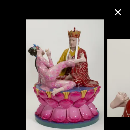
M+藏品
進一步篩選
搜索
關於M+藏品
探索世界頂級的二十及二十一世紀視覺
文化藏品。