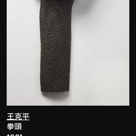
王克平
拳頭