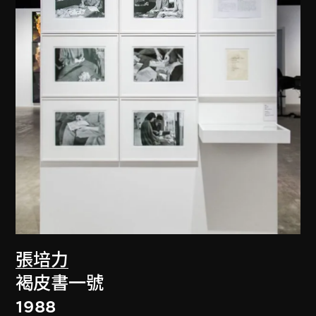
張培力
褐皮書一號
1988