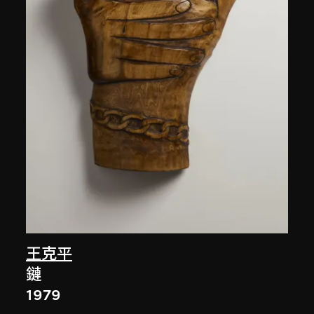
王克平
鏈
1979