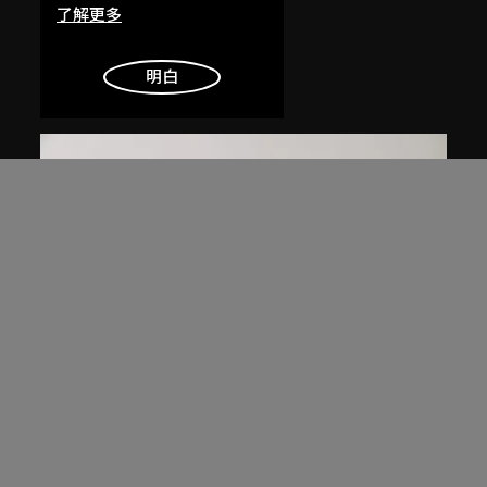
了解更多
艾未未
靜物
明白
1993–2000