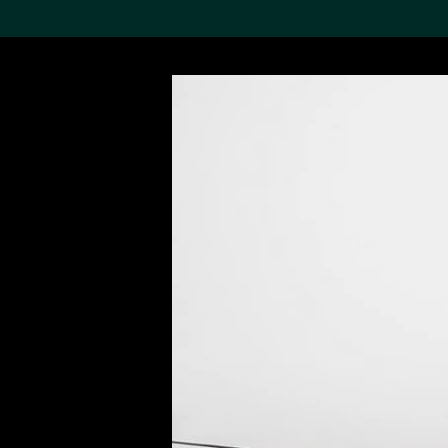
搜索M+藏品
Sea
19,052項結果
進一步篩選
關於M+藏品
探索世界頂級的二十及二十
一世紀視覺文化藏品。