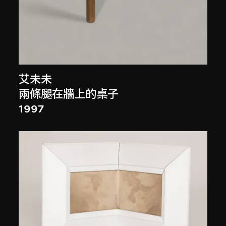
艾未未
兩條腿在牆上的桌子
1997