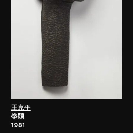
王克平
拳頭
1981