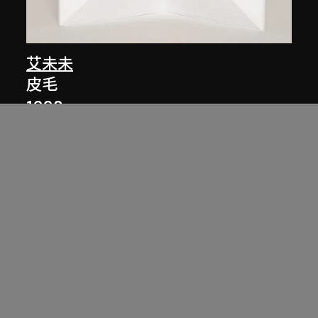
艾未未
皮毛
1998