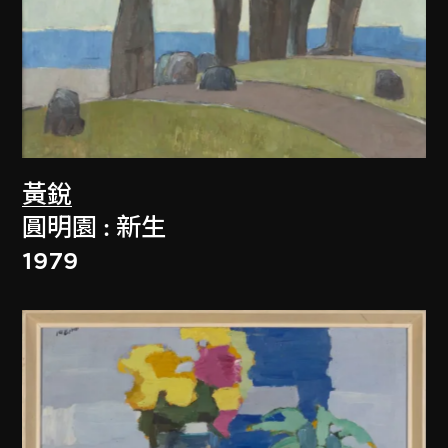
黃銳
圓明園 : 新生
1979