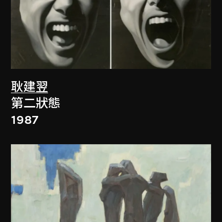
耿建翌
第二狀態
1987