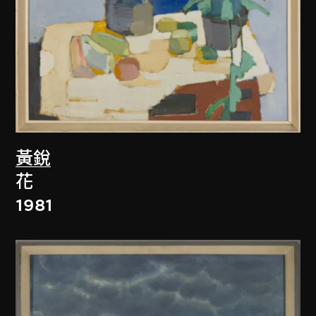
黃銳
花
1981