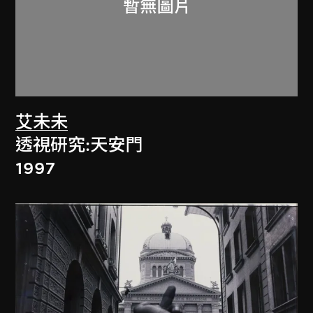
艾未未
透視研究:天安門
1997