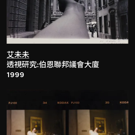
艾未未
透視研究:伯恩聯邦議會大廈
1999