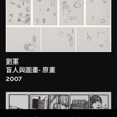
劉軍
盲人與圖畫- 原畫
2007