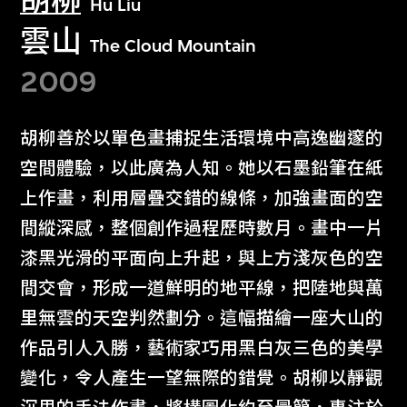
胡柳
Hu Liu
雲山
The Cloud Mountain
2009
胡柳善於以單色畫捕捉生活環境中高逸幽邃的
空間體驗，以此廣為人知。她以石墨鉛筆在紙
上作畫，利用層疊交錯的線條，加強畫面的空
間縱深感，整個創作過程歷時數月。畫中一片
漆黑光滑的平面向上升起，與上方淺灰色的空
間交會，形成一道鮮明的地平線，把陸地與萬
里無雲的天空判然劃分。這幅描繪一座大山的
作品引人入勝，藝術家巧用黑白灰三色的美學
變化，令人產生一望無際的錯覺。胡柳以靜觀