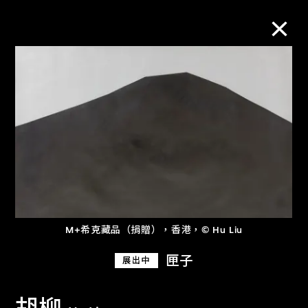
M+藏品
進一步篩選
搜索
關於M+藏品
M+希克藏品（捐贈），香港，© Hu Liu
探索世界頂級的二十及二十一世紀視覺
匣子
展出中
文化藏品。