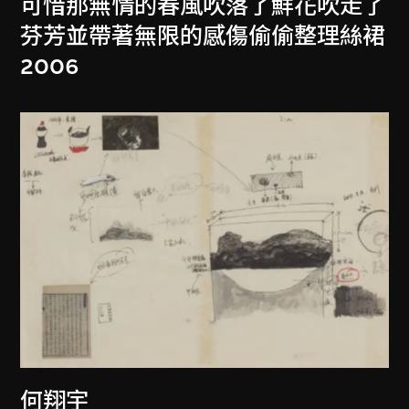
可惜那無情的春風吹落了鮮花吹走了
芬芳並帶著無限的感傷偷偷整理絲裙
2006
何翔宇