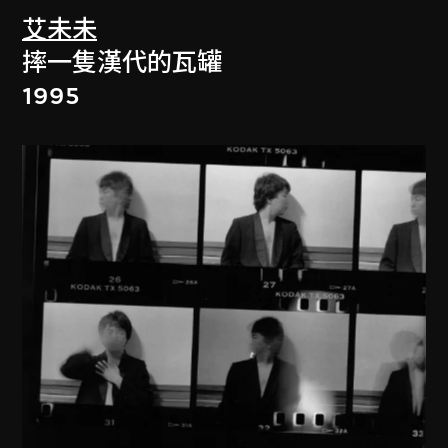
艾未未
摔一隻漢代的瓦罐
1995