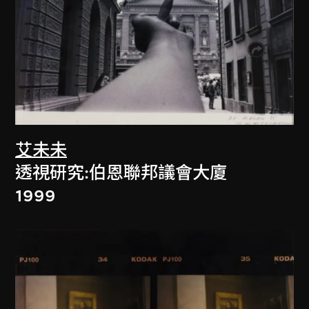
艾未未
透視研究:伯恩聯邦議會大廈
1999