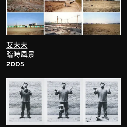
艾未未
臨時風景
2005