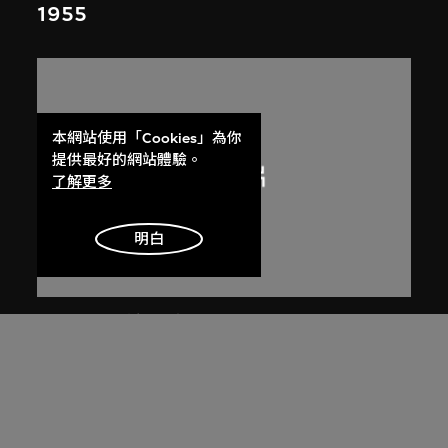
1955
本網站使用「Cookies」為你
提供最好的網站體驗。
了解更多
明白
呂西安．埃爾韋
阿美達巴德紡織 公會大樓
1955