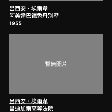
呂西安．埃爾韋
阿美達巴德秀丹別墅
1955
呂西安．埃爾韋
昌迪加爾高等法院