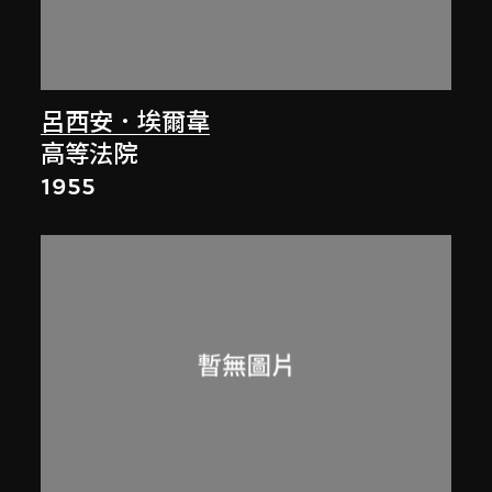
呂西安．埃爾韋
高等法院
1955