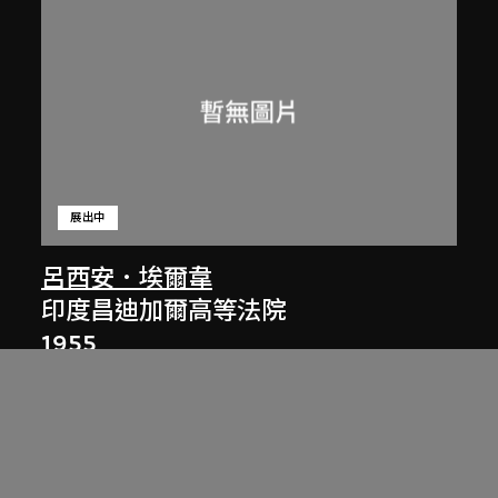
展出中
呂西安．埃爾韋
印度昌迪加爾高等法院
1955