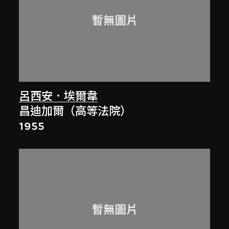
呂西安．埃爾韋
昌迪加爾（高等法院）
1955