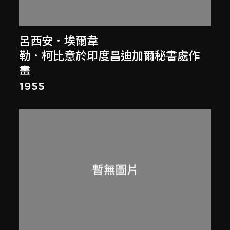
呂西安．埃爾韋
勒．柯比意於印度昌迪加爾秘書處作
畫
1955