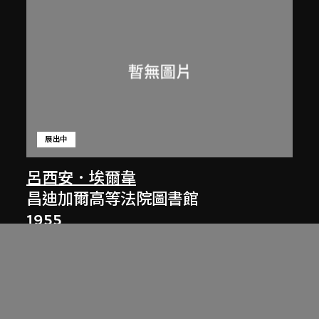
展出中
呂西安．埃爾韋
昌迪加爾高等法院圖書館
1955