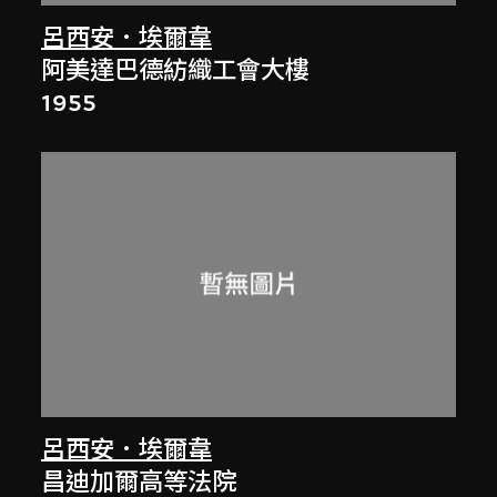
呂西安．埃爾韋
阿美達巴德紡織工會大樓
1955
呂西安．埃爾韋
昌迪加爾高等法院