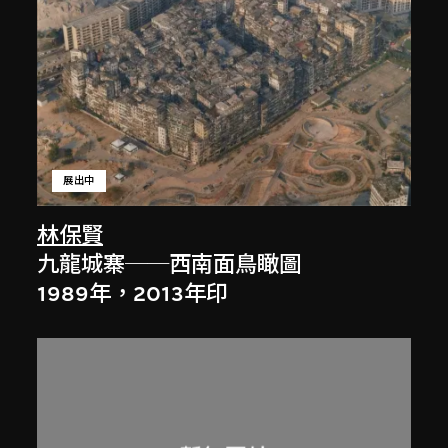
展出中
林保賢
九龍城寨──西南面鳥瞰圖
1989年，2013年印