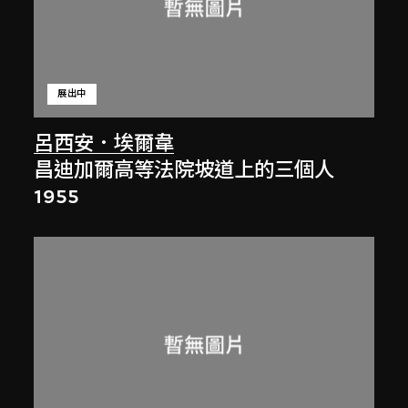
展出中
呂西安．埃爾韋
昌迪加爾高等法院坡道上的三個人
1955