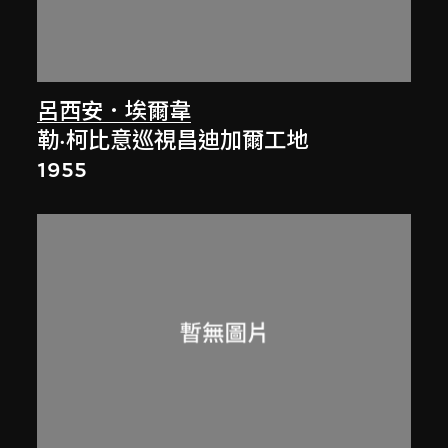
呂西安．埃爾韋
勒·柯比意巡視昌迪加爾工地
1955