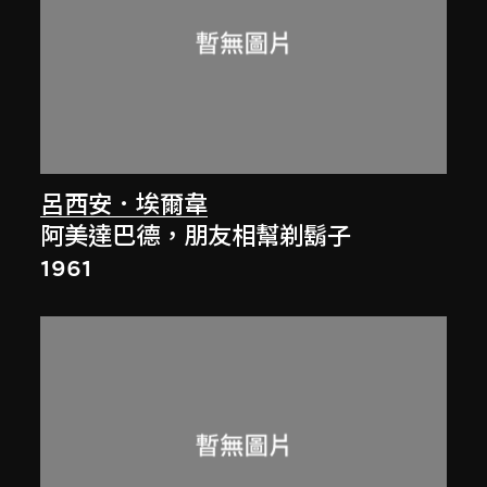
呂西安．埃爾韋
阿美達巴德，朋友相幫剃鬍子
1961