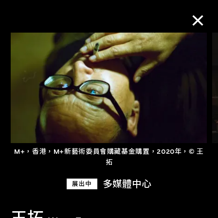
M+藏品
進一步篩選
搜索
M+，香港，M+新藝術委員會購藏基金購置，2020年，© 王
關於M+藏品
拓
探索世界頂級的二十及二十一世紀視覺
多媒體中心
展出中
文化藏品。