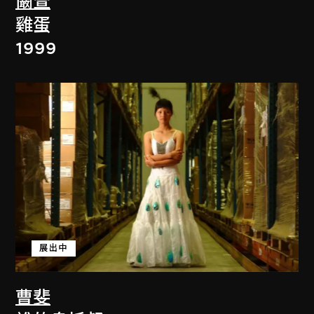
闞萱
雞蛋
1999
展出中
曹斐