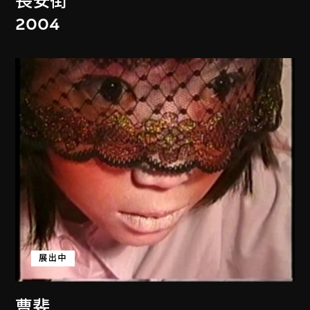
長安街
2004
展出中
曹斐