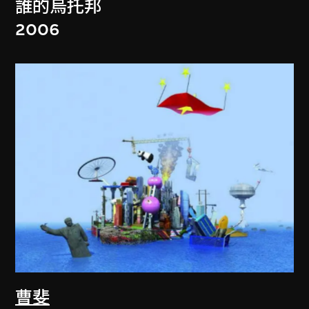
誰的烏托邦
2006
曹斐