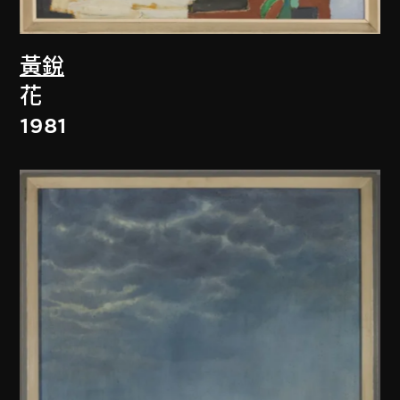
黃銳
花
1981