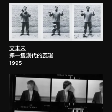
艾未未
摔一隻漢代的瓦罐
1995