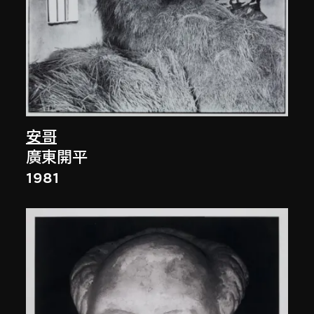
安哥
廣東開平
1981