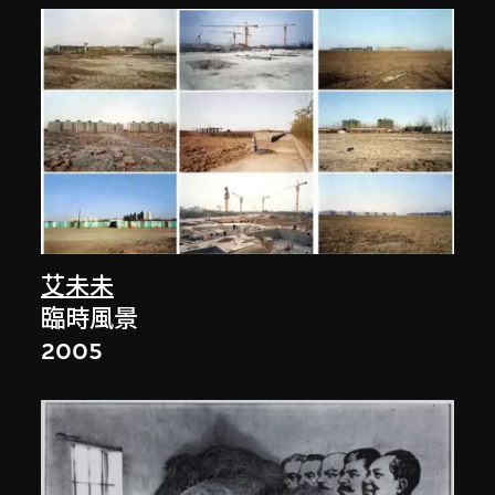
艾未未
臨時風景
2005