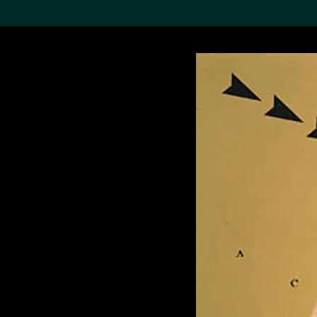
搜索M+藏品
Sea
19,052項結果
進一步篩選
關於M+藏品
探索世界頂級的二十及二十
一世紀視覺文化藏品。