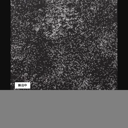
展出中
白宜洛
蒼蠅
2001