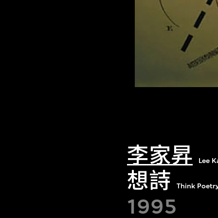
李家昇
Lee K
想詩
Think Poetr
1995