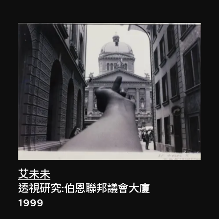
艾未未
透視研究:伯恩聯邦議會大廈
1999