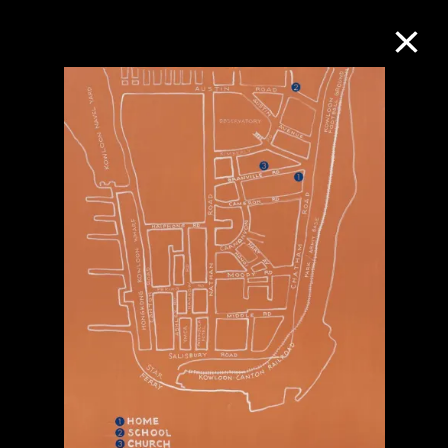
M+藏品
進一步篩選
搜索
關於M+藏品
探索世界頂級的二十及二十一世紀視覺
文化藏品。