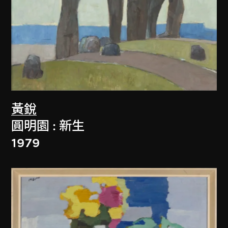
黃銳
圓明園 : 新生
1979