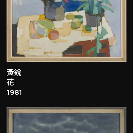
黃銳
花
1981