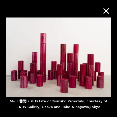
M+藏品
進一步篩選
搜索
關於M+藏品
探索世界頂級的二十及二十一世紀視覺
M+，香港，© Estate of Tsuruko Yamazaki, courtesy of
文化藏品。
LADS Gallery, Osaka and Take Ninagawa,Tokyo