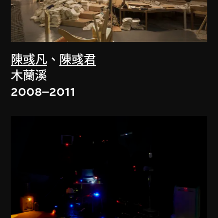
陳彧凡
、
陳彧君
木蘭溪
2008–2011