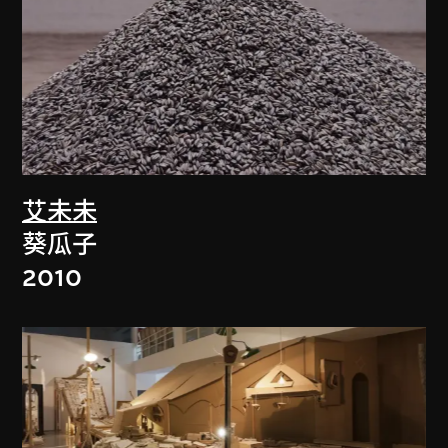
艾未未
葵瓜子
2010