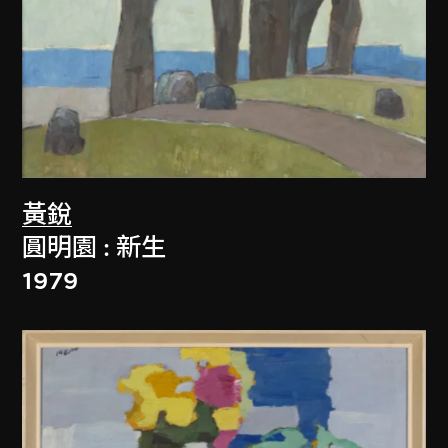
黃銳
圓明園 : 新生
1979