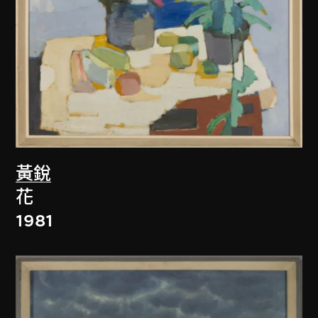
黃銳
花
1981