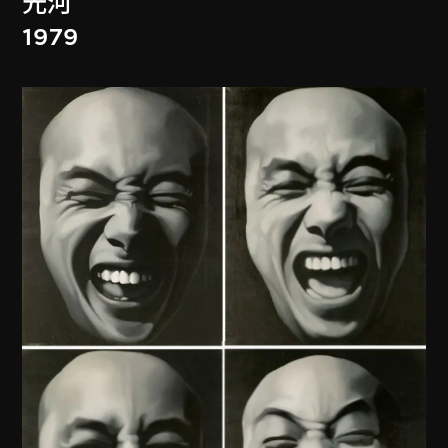
光河
1979