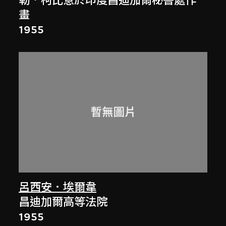
勒．柯比意於印度昌迪加爾秘書處作
畫
1955
呂西安．埃爾韋
昌迪加爾高等法院
1955