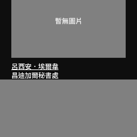
呂西安．埃爾韋
昌迪加爾秘書處
1961