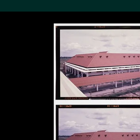
搜索M+藏品
Sea
19,052項結果
進一步篩選
關於M+藏品
探索世界頂級的二十及二十
一世紀視覺文化藏品。