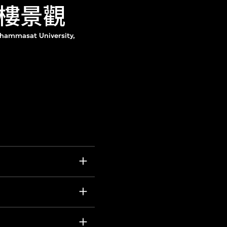
樓景觀
 Thammasat University,