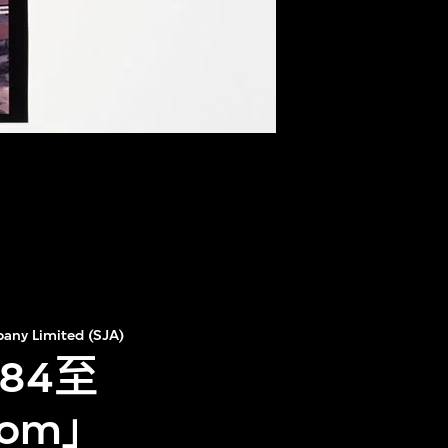
any Limited (SJA)
84至
om」