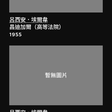
呂西安．埃爾韋
昌迪加爾（高等法院）
1955