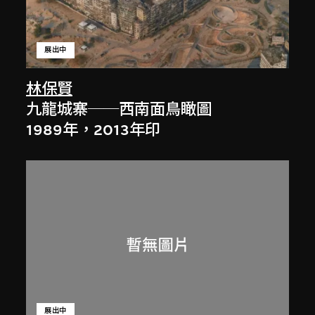
展出中
林保賢
九龍城寨──西南面鳥瞰圖
1989年，2013年印
展出中