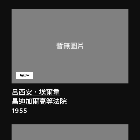
展出中
呂西安．埃爾韋
昌迪加爾高等法院
1955