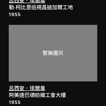
呂西安．埃爾韋
勒·柯比意巡視昌迪加爾工地
1955
呂西安．埃爾韋
阿美達巴德紡織工會大樓
1955