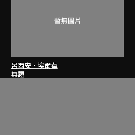
呂西安．埃爾韋
無題
1961