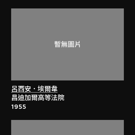
呂西安．埃爾韋
昌迪加爾高等法院
1955