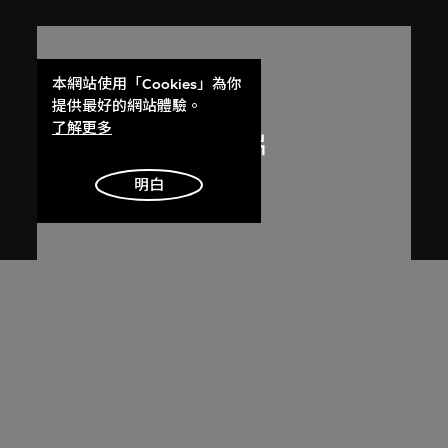
本網站使用「Cookies」為你
提供最好的網站體驗。
了解更多
明白
呂西安．埃爾韋
昌迪加爾高等法院的光與影
1955