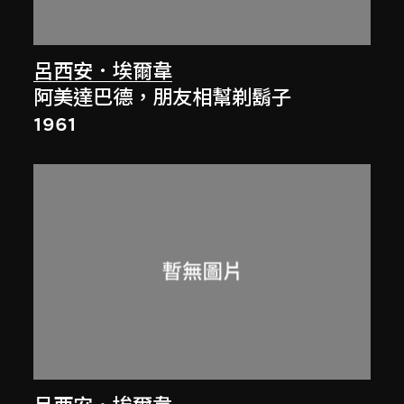
呂西安．埃爾韋
阿美達巴德，朋友相幫剃鬍子
1961