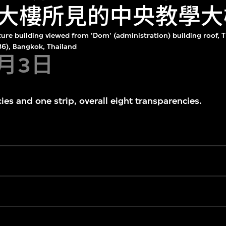
大樓所見的中央教學大
cture building viewed from 'Dom' (administration) building roof,
6), Bangkok, Thailand
8月3日
ies and one strip, overall eight transparencies.