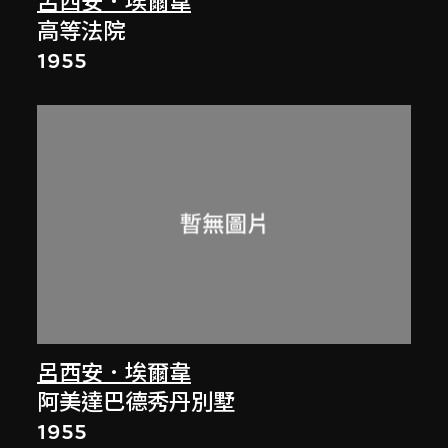
呂西安．埃爾韋
高等法院
1955
呂西安．埃爾韋
阿美達巴德秀丹別墅
1955