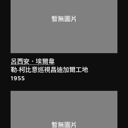
呂西安．埃爾韋
勒·柯比意巡視昌迪加爾工地
1955