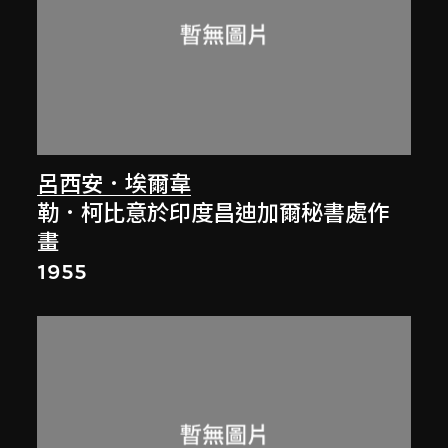
呂西安．埃爾韋
勒．柯比意於印度昌迪加爾秘書處作
畫
1955