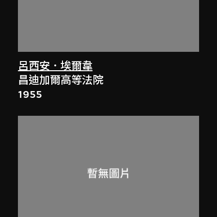
呂西安．埃爾韋
昌迪加爾高等法院
1955