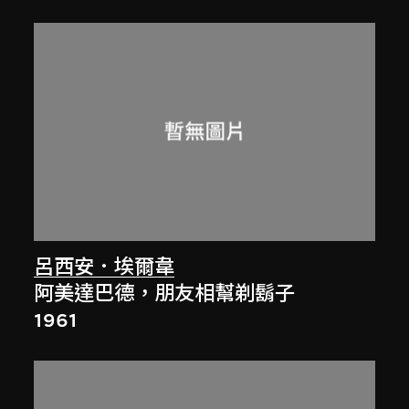
呂西安．埃爾韋
阿美達巴德，朋友相幫剃鬍子
1961