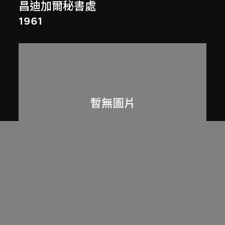
昌迪加爾秘書處
1961
呂西安．埃爾韋
印度昌迪加爾高等法院
1955