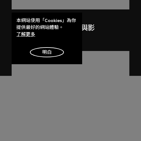
呂西安．埃爾韋
本網站使用「Cookies」為你
昌迪加爾高等法院的光與影
提供最好的網站體驗。
了解更多
1955
明白
展出中
呂西安．埃爾韋