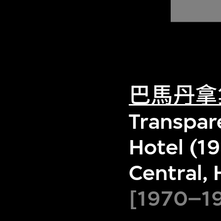
巴馬丹拿
Transpare
Hotel (1
Central,
[1970–1