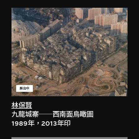
展出中
林保賢
九龍城寨──西南面鳥瞰圖
1989年，2013年印