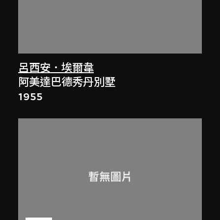
呂西安．埃爾韋
阿美達巴德秀丹別墅
1955