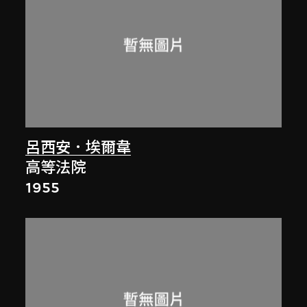
呂西安．埃爾韋
高等法院
1955