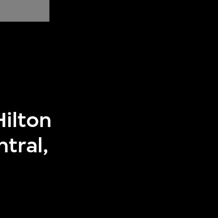
Hilton
tral,