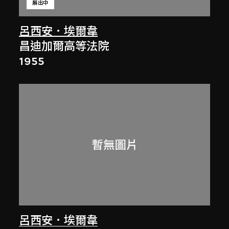
展出中
呂西安．埃爾韋
昌迪加爾高等法院
1955
呂西安．埃爾韋