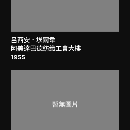
呂西安．埃爾韋
阿美達巴德紡織工會大樓
1955