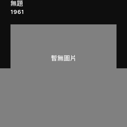
無題
1961
展出中
呂西安．埃爾韋
昌迪加爾高等法院圖書館
1955