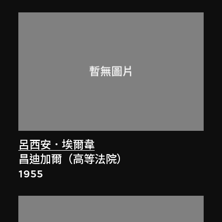
呂西安．埃爾韋
昌迪加爾（高等法院）
1955