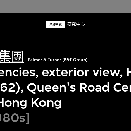
研究中心
預約閱覽
集團
Palmer & Turner (P&T Group)
ncies, exterior view, 
962), Queen's Road Cen
 Hong Kong
980s]