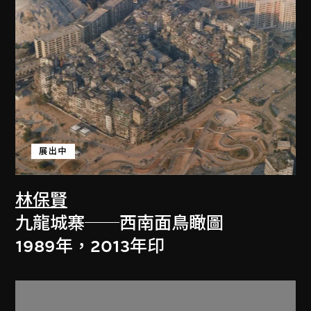
展出中
林保賢
九龍城寨──西南面鳥瞰圖
1989年，2013年印