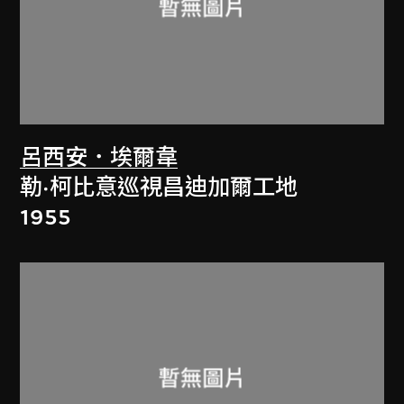
呂西安．埃爾韋
勒·柯比意巡視昌迪加爾工地
1955