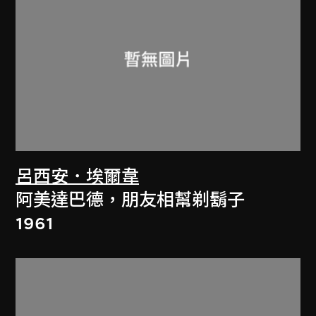
呂西安．埃爾韋
阿美達巴德，朋友相幫剃鬍子
1961