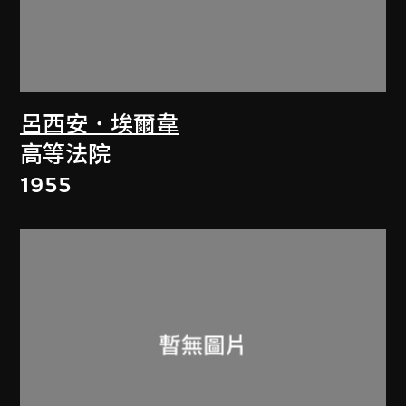
呂西安．埃爾韋
高等法院
1955