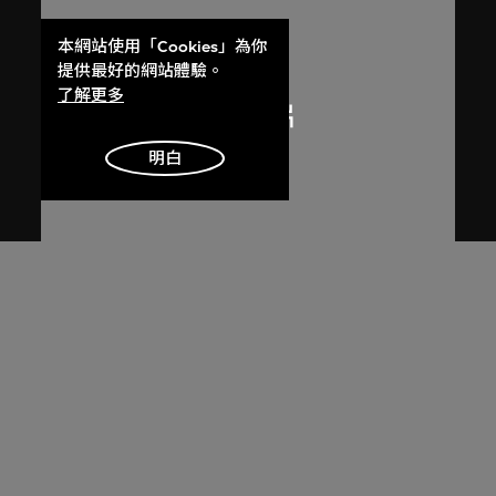
本網站使用「Cookies」為你
提供最好的網站體驗。
了解更多
明白
呂西安．埃爾韋
昌迪加爾高等法院的光與影
1955