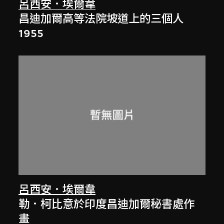
呂西安．埃爾韋
昌迪加爾高等法院坡道上的三個人
1955
呂西安．埃爾韋
勒．柯比意於印度昌迪加爾秘書處作
畫