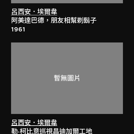
呂西安．埃爾韋
阿美達巴德，朋友相幫剃鬍子
1961
呂西安．埃爾韋
勒·柯比意巡視昌迪加爾工地