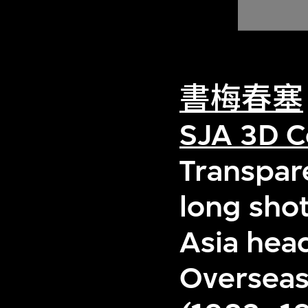
書梅春塞
SJA 3D C
Transpar
long shot
Asia hea
Overseas