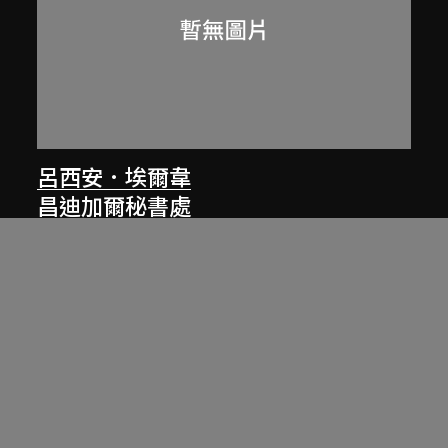
呂西安．埃爾韋
昌迪加爾秘書處
1961