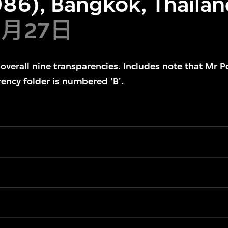
86), Bangkok, Thaila
1月27日
g overall nine transparencies. Includes note that Mr
rency folder is numbered 'B'.