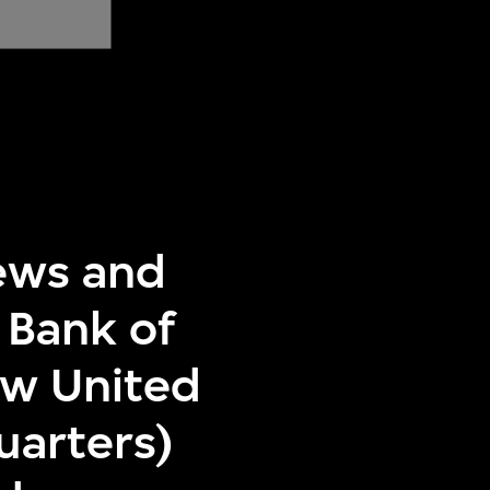
iews and
 Bank of
ow United
uarters)