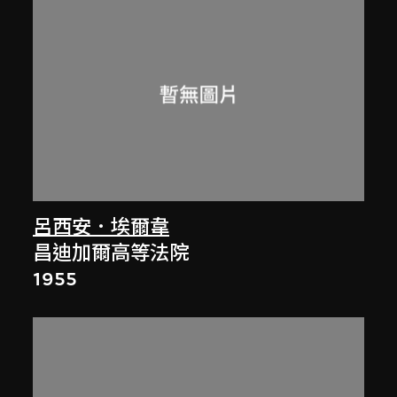
呂西安．埃爾韋
昌迪加爾高等法院
1955