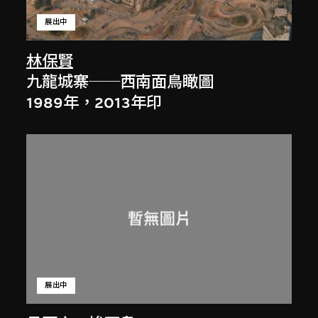
展出中
林保賢
九龍城寨──西南面鳥瞰圖
1989年，2013年印
展出中