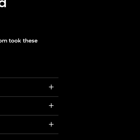
nd
 Pom took these