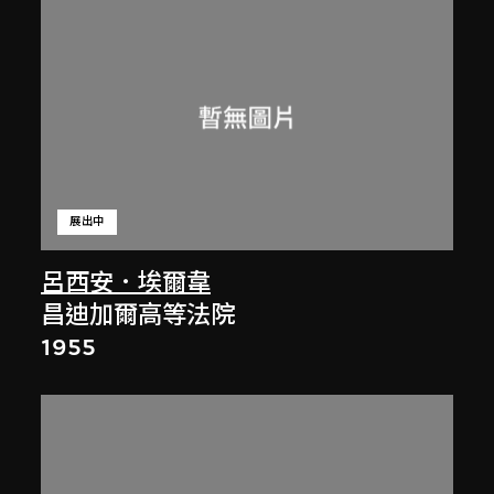
展出中
呂西安．埃爾韋
昌迪加爾高等法院
1955