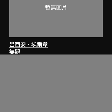
呂西安．埃爾韋
無題
1961