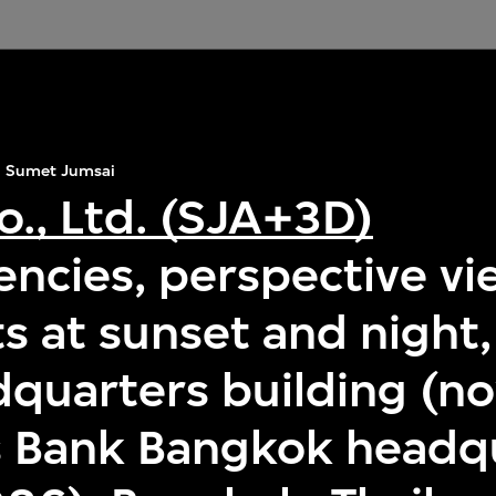
Sumet Jumsai
o., Ltd. (SJA+3D)
encies, perspective v
s at sunset and night,
dquarters building (n
 Bank Bangkok headq