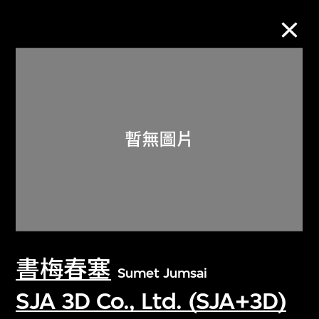
M+藏品
進一步篩選
搜索
關於M+藏品
書梅春塞
探索世界頂級的二十及二十一世紀視覺
Sumet Jumsai
文化藏品。
SJA 3D Co., Ltd. (SJA+3D)