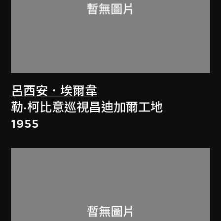
呂西安．埃爾韋
勒·柯比意巡視昌迪加爾工地
1955