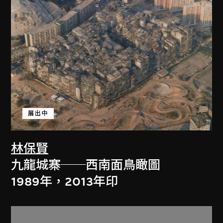
展出中
林保賢
九龍城寨──西南面鳥瞰圖
1989年，2013年印