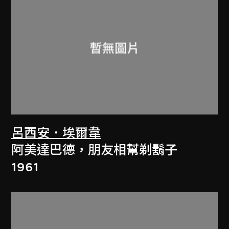
呂西安．埃爾韋
阿美達巴德，朋友相幫剃鬍子
1961