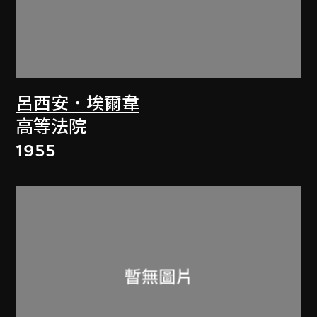
呂西安．埃爾韋
高等法院
1955