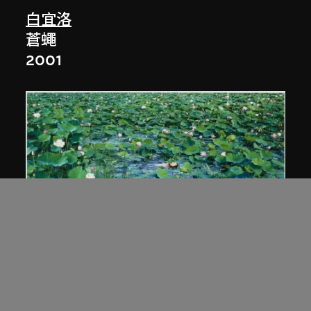
白宜洛
蒼蠅
2001
蒼鑫