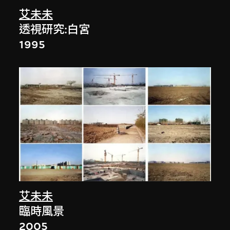
艾未未
透視研究:白宮
1995
艾未未
臨時風景
2005