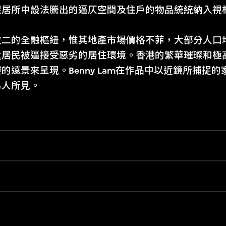
促居所中設法騰出的逼仄空間及住戶的物品統統納入視
數二的全融樞紐，惟其地產市場價格不菲，大部分人口
量居民被逼接受惡劣的居住環境。香港的繁華璀璨和極
的遠景來呈現。Benny Lam在作品中以近鏡所捕捉
為人所見。