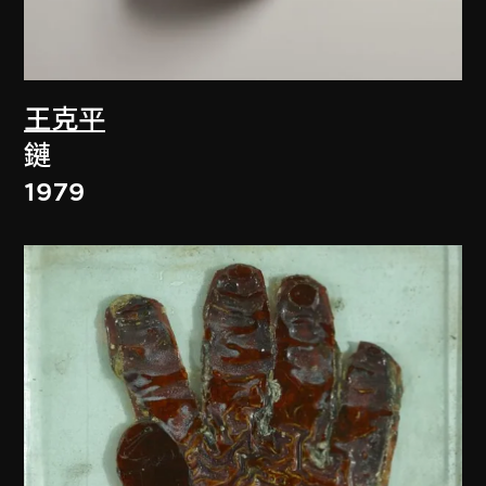
王克平
鏈
1979