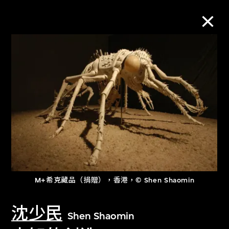
M+藏品
進一步篩選
搜索
關於M+藏品
M+希克藏品（捐贈），香港，© Shen Shaomin
探索世界頂級的二十及二十一世紀視覺
文化藏品。
沈少民
Shen Shaomin