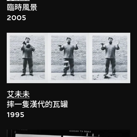
臨時風景
2005
艾未未
摔一隻漢代的瓦罐
1995