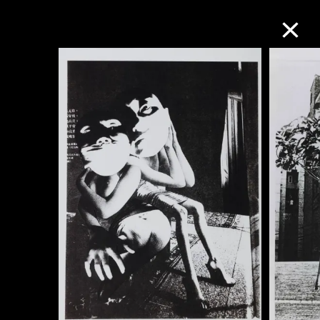
M+藏品
進一步篩選
搜索
關於M+藏品
探索世界頂級的二十及二十一世紀視覺
文化藏品。