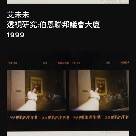
艾未未
透視研究:伯恩聯邦議會大廈
1999