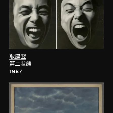
耿建翌
第二狀態
1987