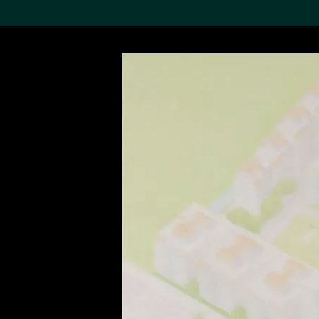
搜索M+藏品
Sea
19,052項結果
進一步篩選
關於M+藏品
探索世界頂級的二十及二十
一世紀視覺文化藏品。