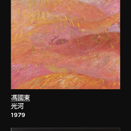
馮國東
光河
1979