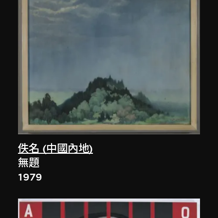
佚名 (中國內地)
無題
1979