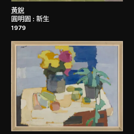
黃銳
圓明園 : 新生
1979