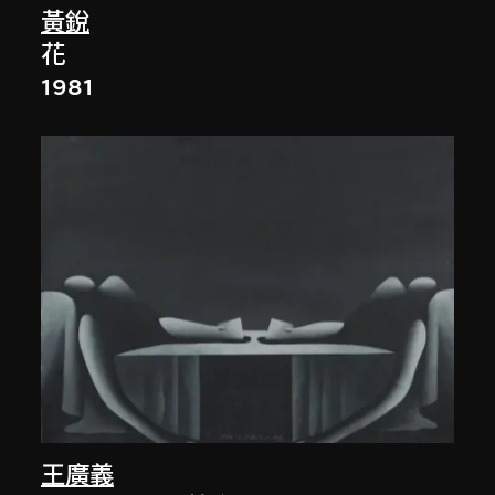
黃銳
花
1981
王廣義