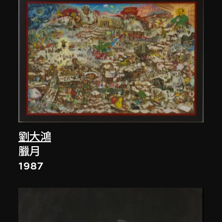
劉大鴻
臘月
1987