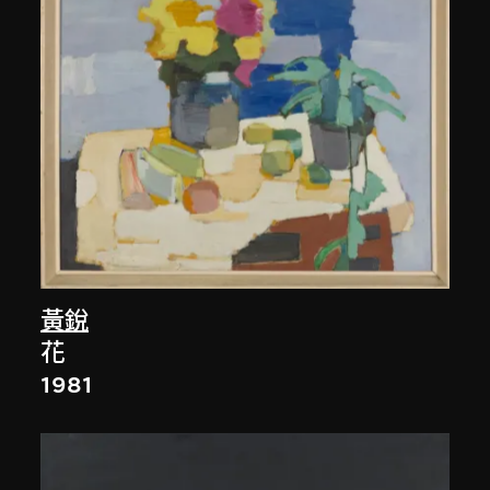
黃銳
花
1981