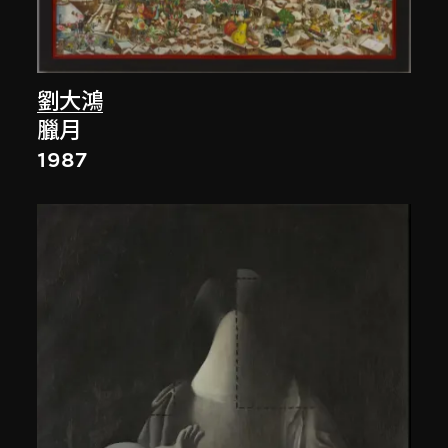
劉大鴻
臘月
1987