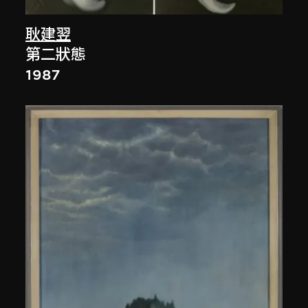
耿建翌
第二狀態
1987