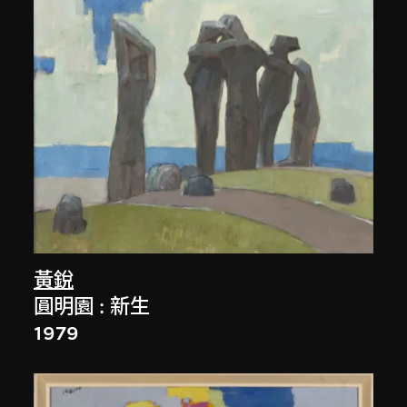
黃銳
圓明園 : 新生
1979