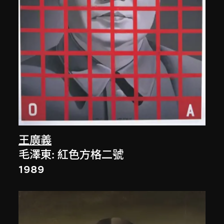
王廣義
毛澤東: 紅色方格二號
1989