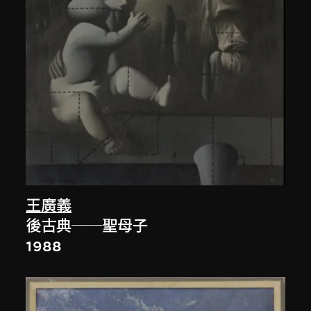
王廣義
後古典──聖母子
1988