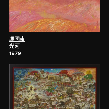
馮國東
光河
1979