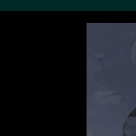
搜索M+藏品
Sea
19,052項結果
進一步篩選
關於M+藏品
探索世界頂級的二十及二十
一世紀視覺文化藏品。