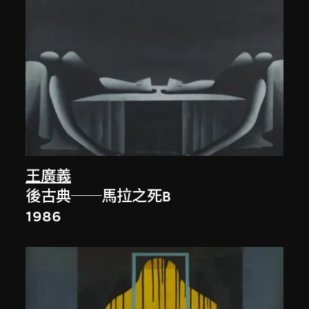
王廣義
後古典──馬拉之死B
1986