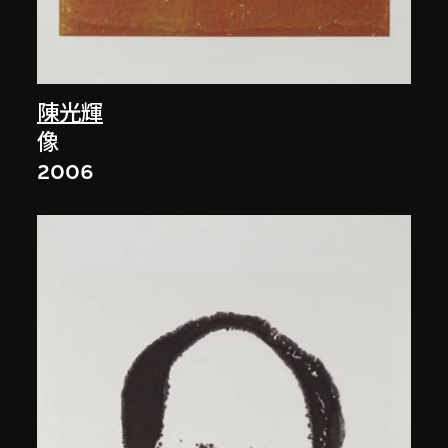
陳光輝
像
2006