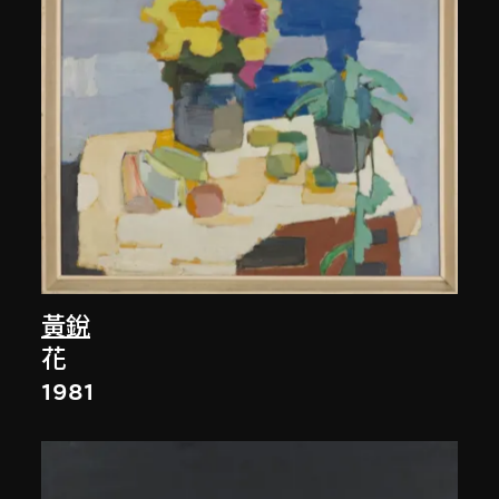
黃銳
花
1981