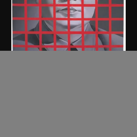
王廣義
毛澤東: 紅色方格二號
1989