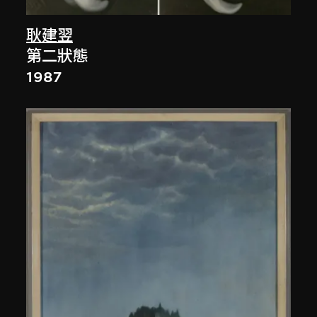
耿建翌
第二狀態
1987