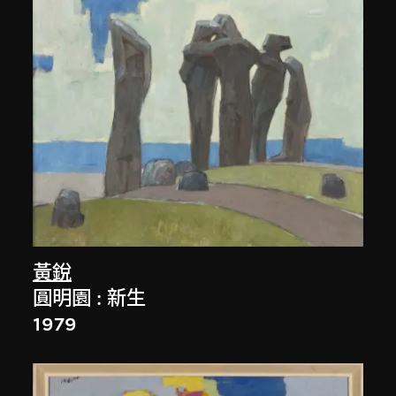
黃銳
圓明園 : 新生
1979