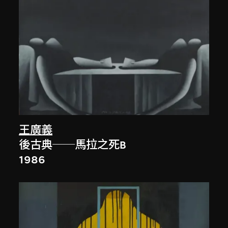
王廣義
後古典──馬拉之死B
1986