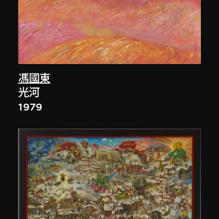
馮國東
光河
1979