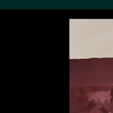
搜索M+藏品
Sea
19,052項結果
進一步篩選
關於M+藏品
探索世界頂級的二十及二十
一世紀視覺文化藏品。