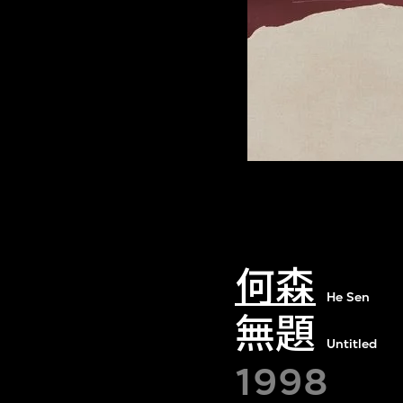
何森
He Sen
無題
Untitled
1998