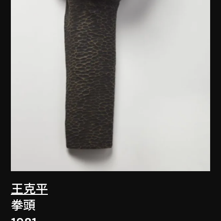
王克平
拳頭