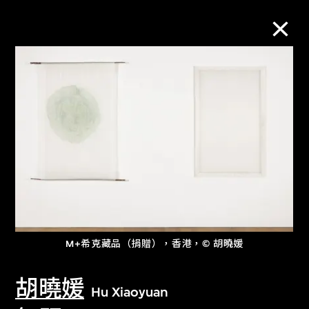
M+藏品
進一步篩選
搜索
關於M+藏品
M+希克藏品（捐贈），香港，© 胡曉媛
探索世界頂級的二十及二十一世紀視覺
文化藏品。
胡曉媛
Hu Xiaoyuan