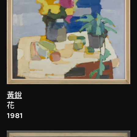
黃銳
花
1981