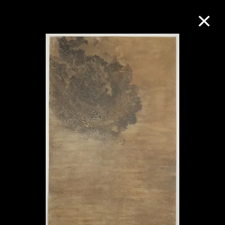
M+藏品
進一步篩選
搜索
關於M+藏品
探索世界頂級的二十及二十一世紀視覺
文化藏品。