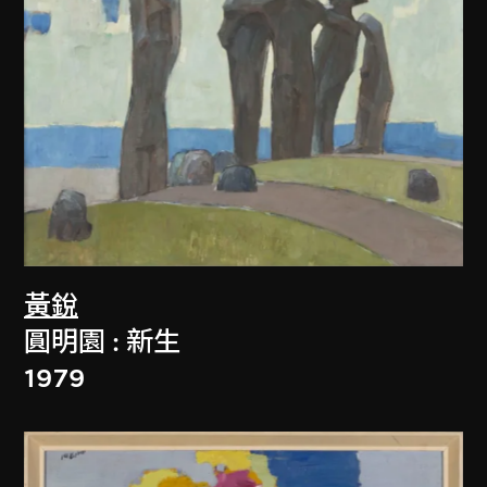
黃銳
圓明園 : 新生
1979