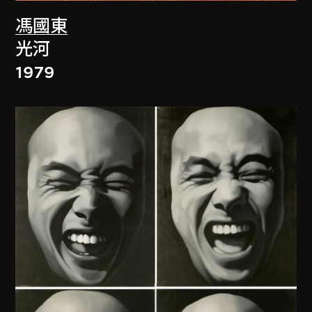
馮國東
光河
1979