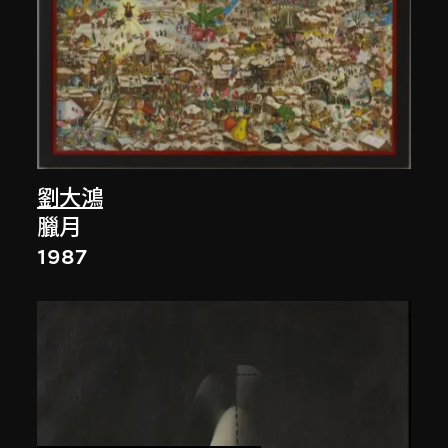
劉大鴻
臘月
1987