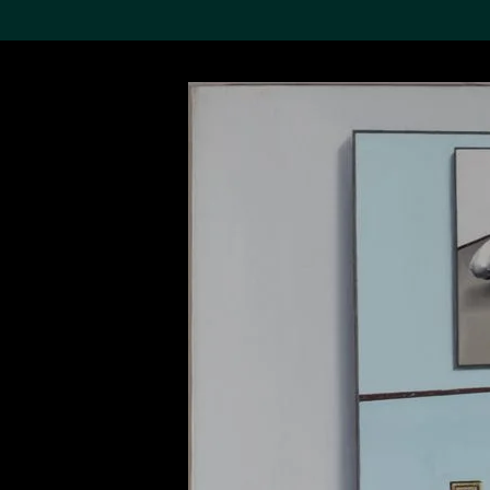
搜索M+藏品
Sea
19,052項結果
進一步篩選
關於M+藏品
探索世界頂級的二十及二十
一世紀視覺文化藏品。