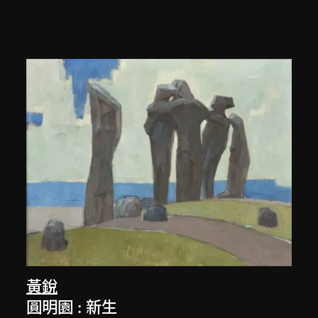
黃銳
圓明園 : 新生