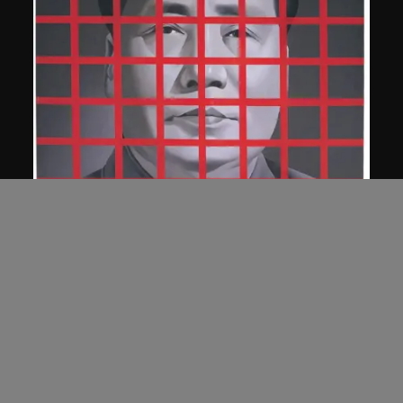
王廣義
毛澤東: 紅色方格二號
1989