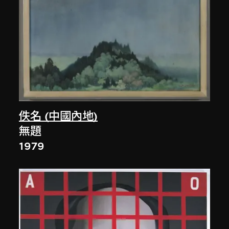
佚名 (中國內地)
無題
1979