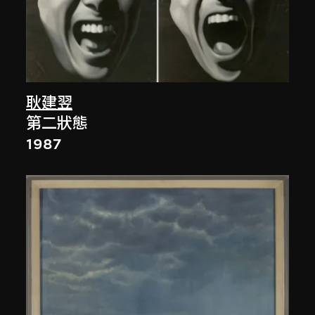
耿建翌
第二狀態
1987