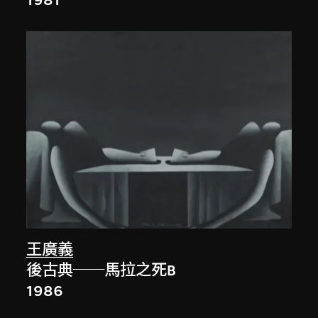
1981
王廣義
後古典──馬拉之死B
1986