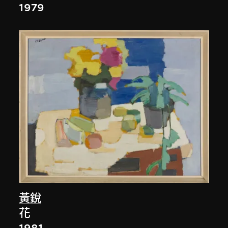
1979
黃銳
花