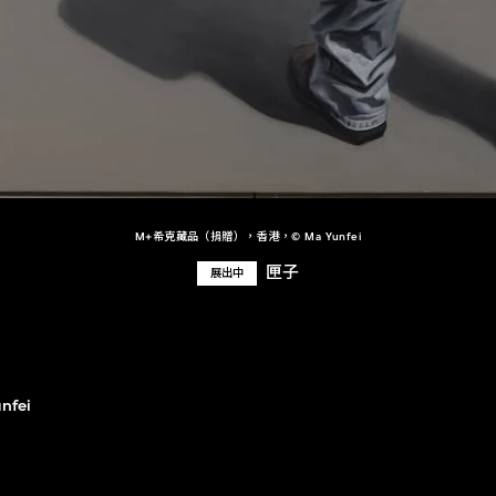
M+希克藏品（捐贈），香港，© Ma Yunfei
匣子
展出中
nfei