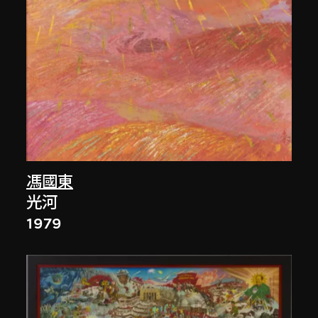
馮國東
光河
1979