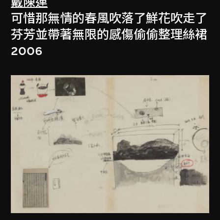
戴陳連
可惜那無情的春風吹落了鮮花吹走了
芬芳並帶著無限的感傷偷偷整理絲裙
2006