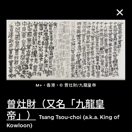
M+藏品
進一步篩選
搜索
M+，香港，© 曾灶財/九龍皇帝
關於M+藏品
曾灶財（又名「九龍皇
探索世界頂級的二十及二十一世紀視覺
帝」）
Tsang Tsou-choi (a.k.a. King of
文化藏品。
Kowloon)