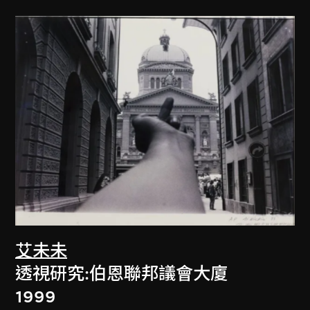
艾未未
透視研究:伯恩聯邦議會大廈
1999