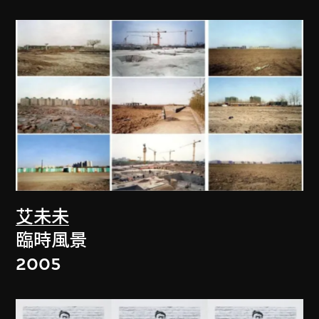
艾未未
臨時風景
2005