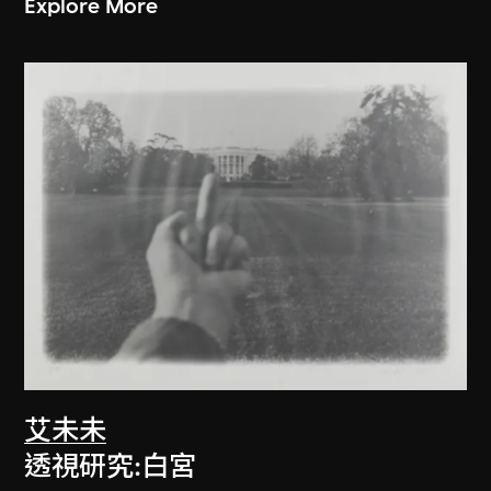
Explore More
艾未未
透視研究:白宮