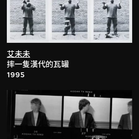
艾未未
摔一隻漢代的瓦罐
1995