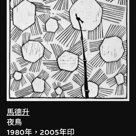
馬德升
夜鳥
1980年，2005年印