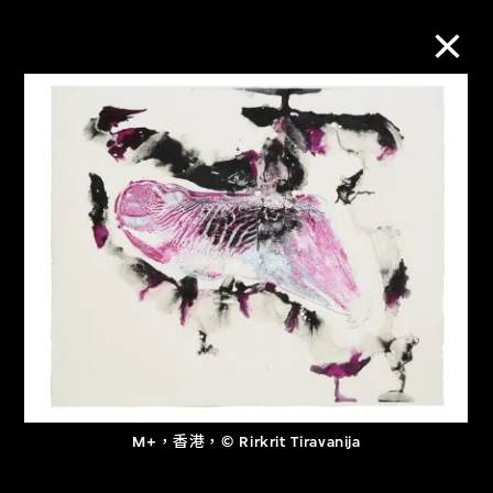
M+藏品
進一步篩選
搜索
關於M+藏品
探索世界頂級的二十及二十一世紀視覺
M+，香港，© Rirkrit Tiravanija
文化藏品。