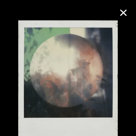
M+藏品
進一步篩選
搜索
關於M+藏品
探索世界頂級的二十及二十一世紀視覺
文化藏品。