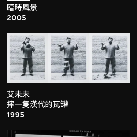
臨時風景
2005
艾未未
摔一隻漢代的瓦罐
1995