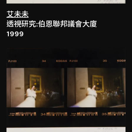
艾未未
透視研究:伯恩聯邦議會大廈
1999