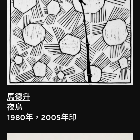
馬德升
夜鳥
1980年，2005年印