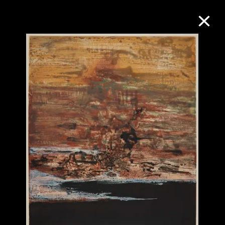
M+藏品
進一步篩選
搜索
關於M+藏品
探索世界頂級的二十及二十一世紀視覺
文化藏品。