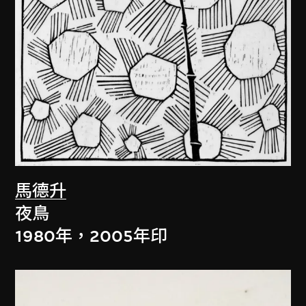
馬德升
夜鳥
1980年，2005年印