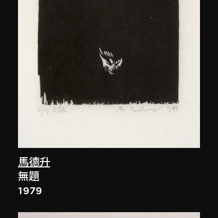
馬德升
無題
1979