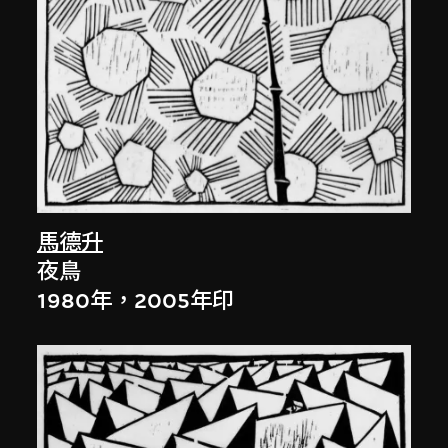
馬德升
夜鳥
1980年，2005年印