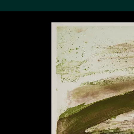
搜索M+藏品
Sea
19,052項結果
進一步篩選
關於M+藏品
探索世界頂級的二十及二十
一世紀視覺文化藏品。