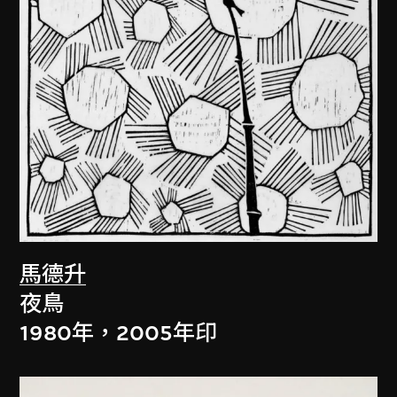
馬德升
夜鳥
1980年，2005年印