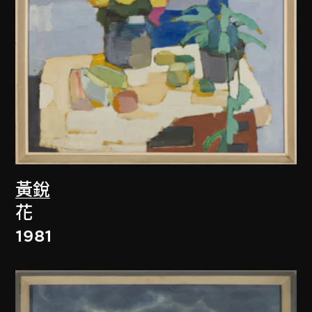
黃銳
花
1981