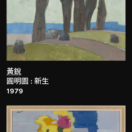
黃銳
圓明園 : 新生
1979