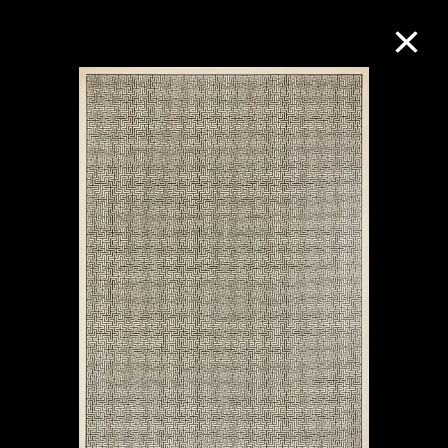
M+藏品
進一步篩選
搜索
關於M+藏品
探索世界頂級的二十及二十一世紀視覺
文化藏品。