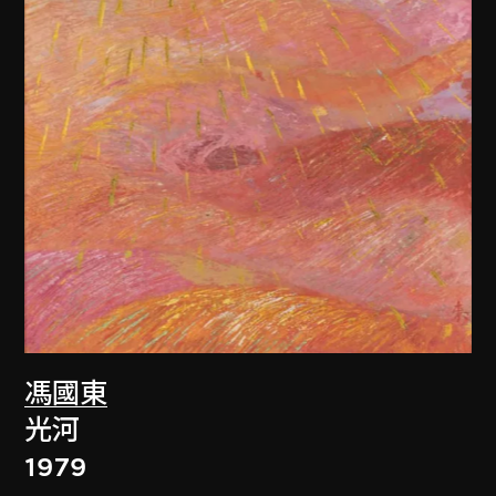
馮國東
光河
1979