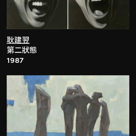
耿建翌
第二狀態
1987