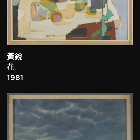
黃銳
花
1981