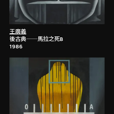
王廣義
後古典──馬拉之死B
1986