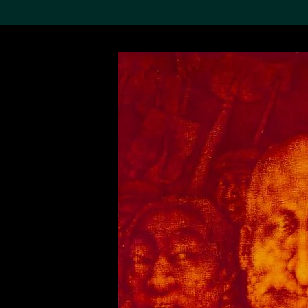
搜索M+藏品
Sea
19,052項結果
進一步篩選
關於M+藏品
探索世界頂級的二十及二十
一世紀視覺文化藏品。