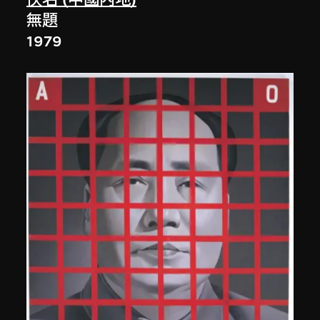
無題
1979