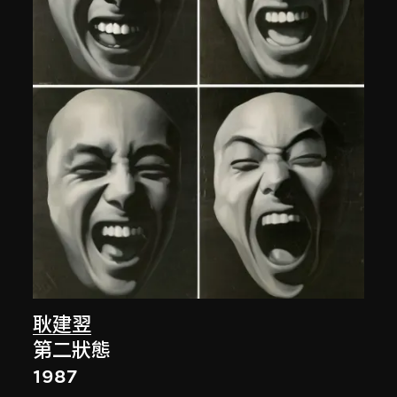
耿建翌
第二狀態
1987