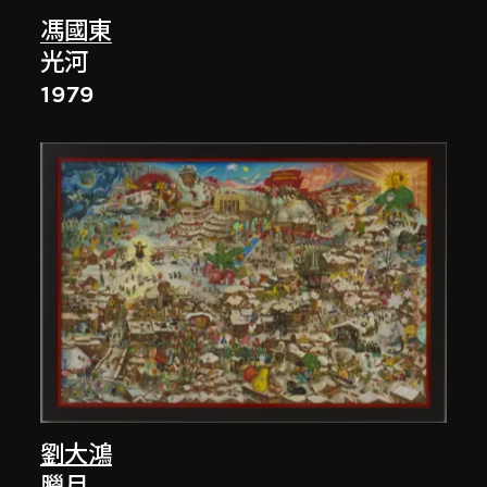
馮國東
光河
1979
劉大鴻