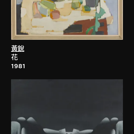
黃銳
花
1981