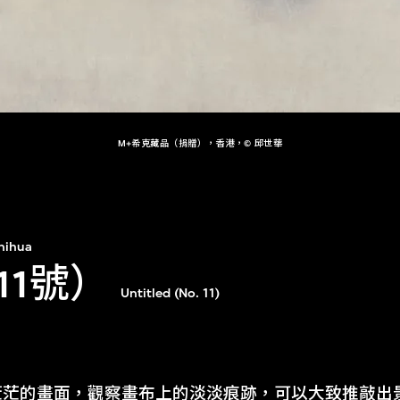
M+希克藏品（捐贈），香港，© 邱世華
hihua
11號）
Untitled (No. 11)
茫茫的畫面，觀察畫布上的淡淡痕跡，可以大致推敲出