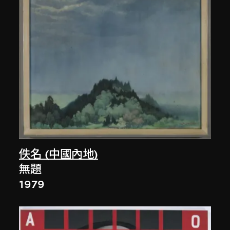
佚名 (中國內地)
無題
1979