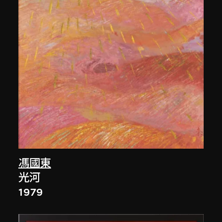
馮國東
光河
1979