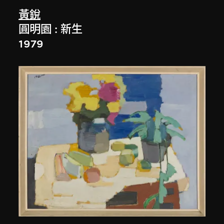
黃銳
圓明園 : 新生
1979