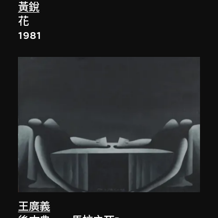
黃銳
花
1981
王廣義