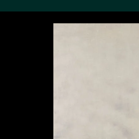
搜索M+藏品
Sea
19,052項結果
進一步篩選
關於M+藏品
探索世界頂級的二十及二十
一世紀視覺文化藏品。