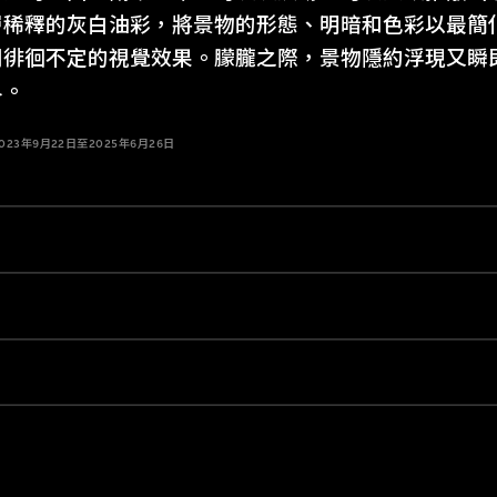
層稀釋的灰白油彩，將景物的形態、明暗和色彩以最簡
間徘徊不定的視覺效果。朦朧之際，景物隱約浮現又瞬
界。
3年9月22日至2025年6月26日