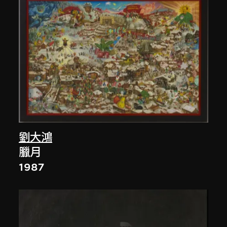
劉大鴻
臘月
1987