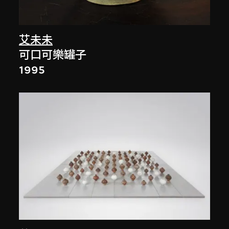
艾未未
可口可樂罐子
1995