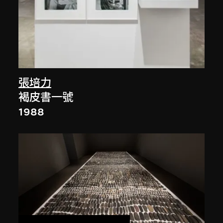
張培力
褐皮書一號
1988