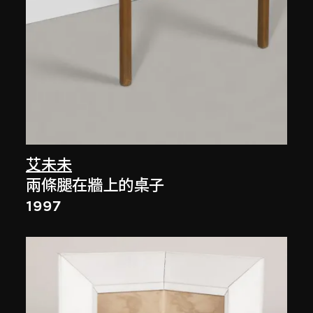
艾未未
兩條腿在牆上的桌子
1997