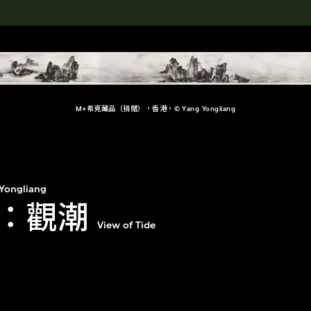
rch the Collection
M+希克藏品（捐贈），香港，© Yang Yongliang
Yongliang
：觀潮
View of Tide