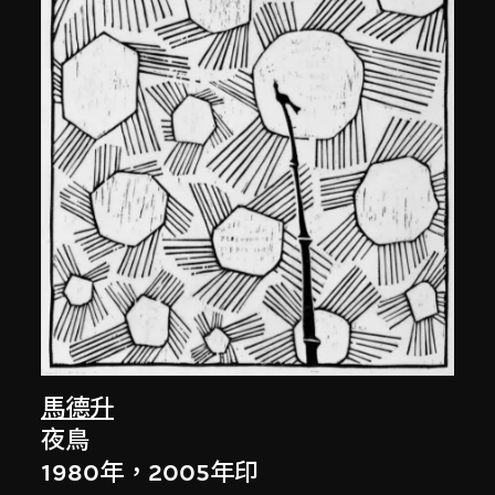
馬德升
夜鳥
1980年，2005年印