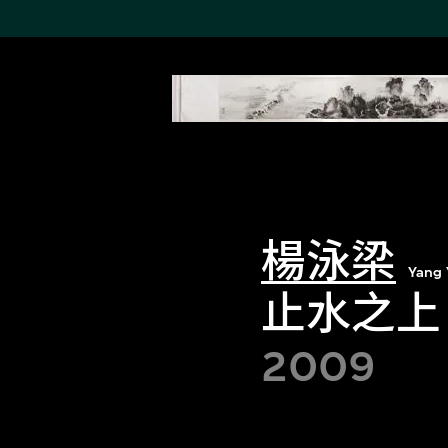
搜索M+藏品
Sea
19,052項結果
進一步篩選
楊泳梁
Yang 
止水之上
關於M+藏品
2009
探索世界頂級的二十及二十
一世紀視覺文化藏品。