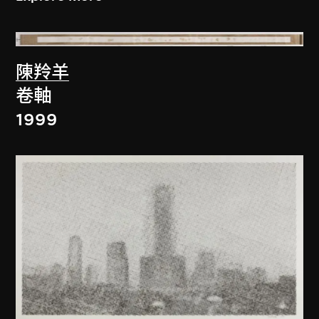
陳羚羊
卷軸
1999