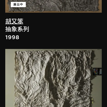
展出中
胡又笨
抽象系列
1998