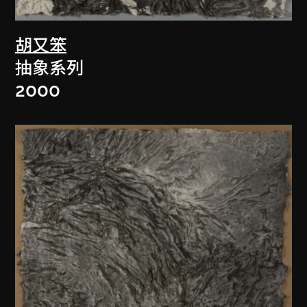
胡又笨
抽象系列
2000