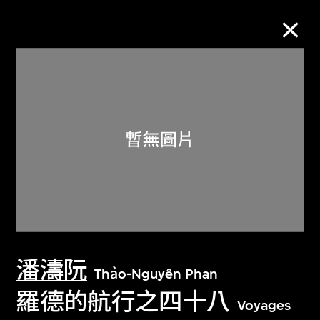
M+藏品
進一步篩選
搜索
關於M+藏品
潘濤阮
探索世界頂級的二十及二十一世紀視覺
Thảo-Nguyên Phan
文化藏品。
羅德的航行之四十八
Voyages