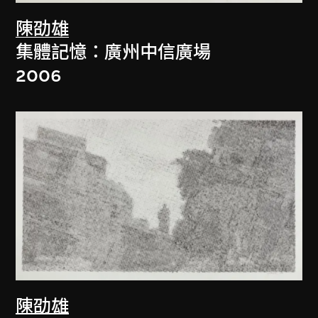
陳劭雄
集體記憶：廣州中信廣場
2006
陳劭雄