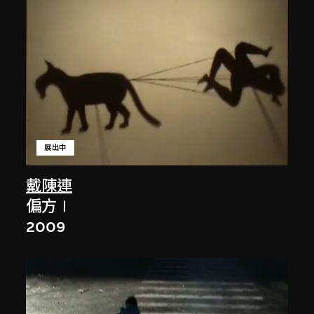
展出中
戴陳連
偏方Ⅰ
2009