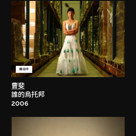
展出中
曹斐
誰的烏托邦
2006