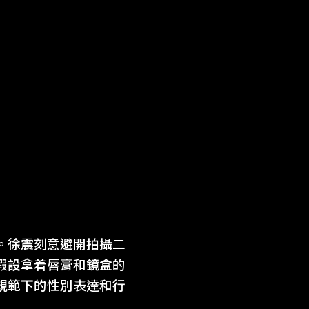
。徐震刻意避開拍攝二
假設拿着唇膏和鏡盒的
規範下的性別表達和行