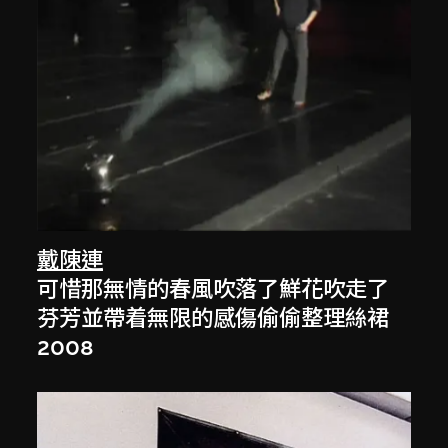
戴陳連
可惜那無情的春風吹落了鮮花吹走了
芬芳並帶着無限的感傷偷偷整理絲裙
2008