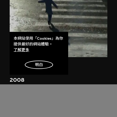
本網站使用「Cookies」為你
提供最好的網站體驗。
了解更多
展出中
杜岩
明白
冰面計劃──斑馬線
2008