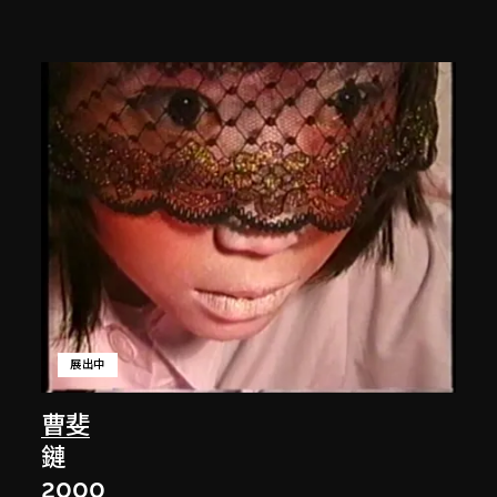
展出中
曹斐
鏈
2000