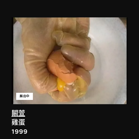
展出中
闞萱
雞蛋
1999