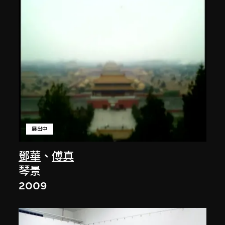
展出中
鄧華
、
傅真
琴景
2009