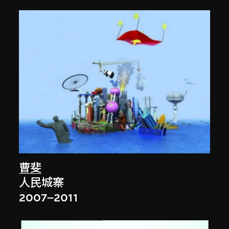
曹斐
人民城寨
2007–2011