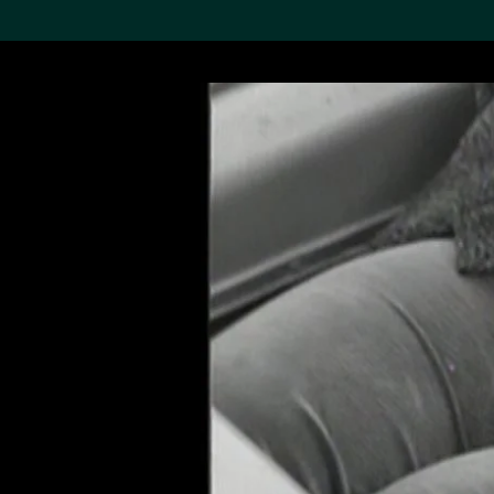
搜索M+藏品
Sea
19,052項結果
進一步篩選
關於M+藏品
探索世界頂級的二十及二十
一世紀視覺文化藏品。