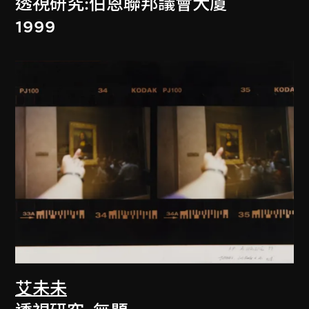
透視研究:伯恩聯邦議會大廈
1999
艾未未