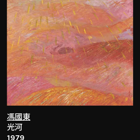
馮國東
光河
1979