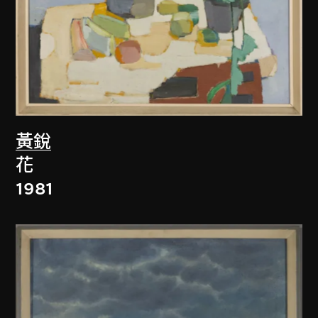
黃銳
花
1981