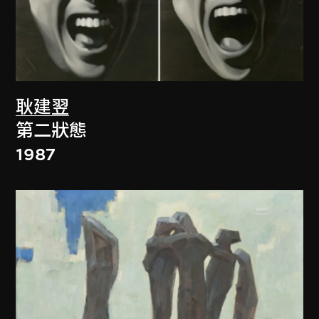
耿建翌
第二狀態
1987