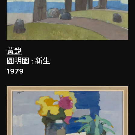
黃銳
圓明園 : 新生
1979