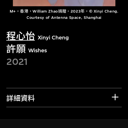
M+，香港，William Zhao捐贈，2023年，© Xinyi Cheng.
Courtesy of Antenna Space, Shanghai
程心怡
Xinyi Cheng
許願
Wishes
2021
詳細資料