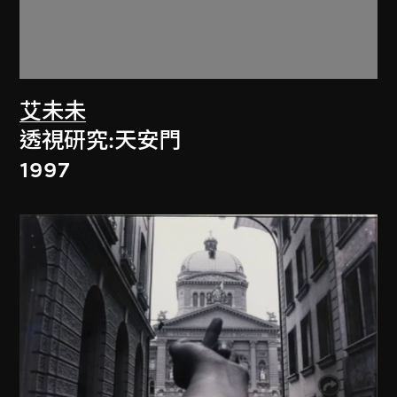
艾未未
透視研究:天安門
1997