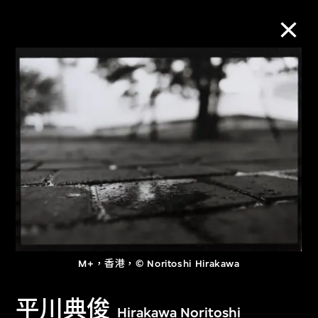
M+藏品
進一步篩選
搜索
關於M+藏品
M+，香港，© Noritoshi Hirakawa
探索世界頂級的二十及二十一世紀視覺
文化藏品。
平川典俊
Hirakawa Noritoshi