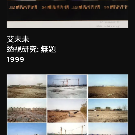
艾未未
透視研究: 無題
1999