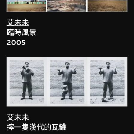
艾未未
臨時風景
2005
艾未未
摔一隻漢代的瓦罐