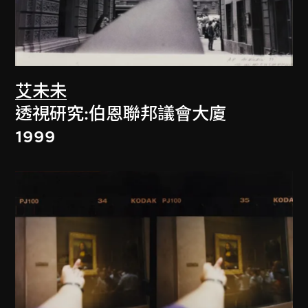
艾未未
透視研究:伯恩聯邦議會大廈
1999