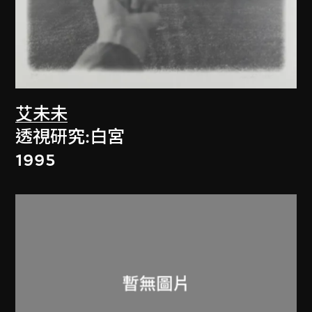
艾未未
透視研究:白宮
1995